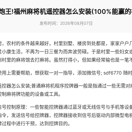
炮王!福州麻将机遥控器怎么安装(100%能赢的
发布时间：2026年08月07日
村，农村的条件越来越好，村里别墅、楼房到处都是，家家户户
过小康生活，不再为一日三餐为而奔波劳碌。于是村里一些妇女
到村里的麻将馆去打麻将。虽然打得小，但如果经常输也是一笔
用上需要帮助，想获取一对一指导，添加微信号; sdf6770 随时
遥控器怎么安装;普通麻将机程序控牌器一般是指通过一些无需对
控制麻将牌功能的设备或工具。
信号控制原理：一些智能控牌器通过蓝牙或无线信号与手机等设
指令，发送信号给控牌器，控牌器接收到信号后驱动内部微型电
牌过程中进行干预，达到控牌目的。