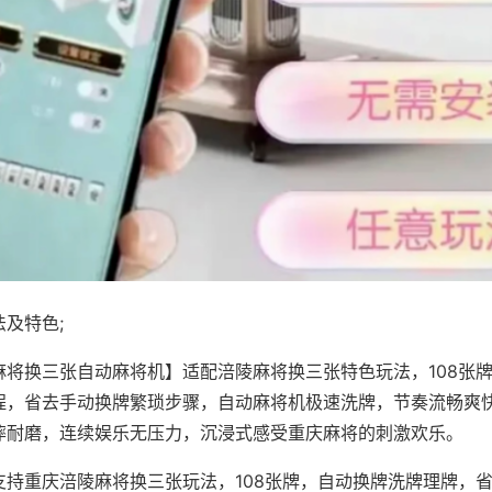
及特色;
麻将换三张自动麻将机】适配涪陵麻将换三张特色玩法，108张
程，省去手动换牌繁琐步骤，自动麻将机极速洗牌，节奏流畅爽
摔耐磨，连续娱乐无压力，沉浸式感受重庆麻将的刺激欢乐。
支持重庆涪陵麻将换三张玩法，108张牌，自动换牌洗牌理牌，