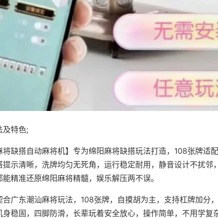
及特色;
麻将缺搭自动麻将机】专为绵阳麻将缺搭玩法打造，108张牌适
搭提示清晰，洗牌均匀无死角，运行稳定耐用，静音设计不扰邻
都能精准还原绵阳麻将精髓，娱乐解压两不误。
契合广东潮汕麻将玩法，108张牌，自摸胡为主，支持杠牌加分
机身稳固，四脚防滑，长辈玩着安全放心，操作简单，不用学复