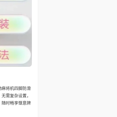
动麻将机四脚防滑
，无需复杂设置，
，随时畅享惬意牌