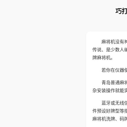
巧打
麻将机没有
传说、是少数人
牌麻将机。
若你在仪器使
青岛普通麻
杂安装操作就能
蓝牙或无线
件预设好牌型等
麻将机洗牌、码