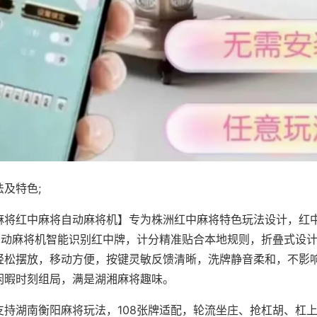
及特色;
麻将红中麻将自动麻将机】专为株洲红中麻将特色玩法设计，红
，自动麻将机智能识别红中牌，计分精准贴合本地规则，折叠式设
轻松摆放，移动方便，按键灵敏反馈清晰，洗牌静音柔和，不影
闲暇时刻组局，满是湖湘麻将趣味。
支持湖南衡阳麻将玩法，108张牌适配，轮流坐庄、抢杠胡、杠