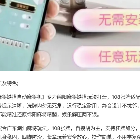
及特色;
麻将缺搭自动麻将机】专为绵阳麻将缺搭玩法打造，108张牌适
搭提示清晰，洗牌均匀无死角，运行稳定耐用，静音设计不扰邻
都能精准还原绵阳麻将精髓，娱乐解压两不误。
契合广东潮汕麻将玩法，108张牌，自摸胡为主，支持杠牌加分
机身稳固，四脚防滑，长辈玩着安全放心，操作简单，不用学复