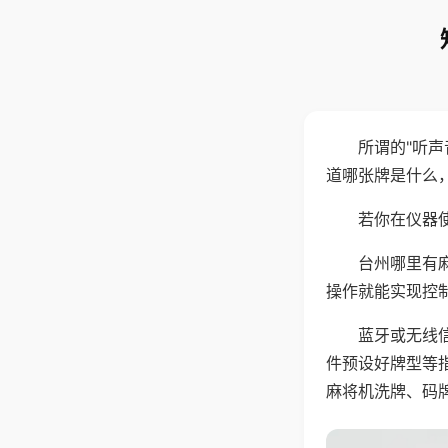
所谓的"听
道哪张牌是什么
若你在仪器使
台州哪里有
操作就能实现控
蓝牙或无线
件预设好牌型等
麻将机洗牌、码