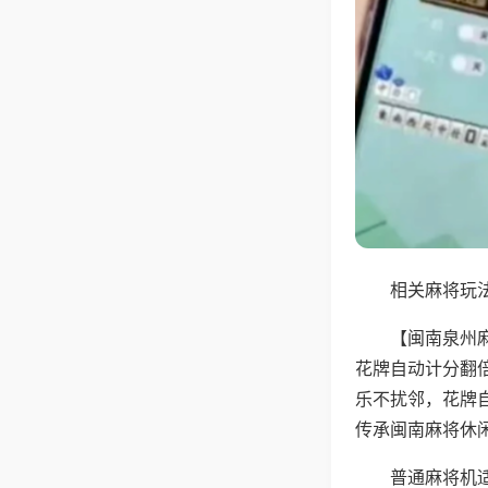
相关麻将玩法
【闽南泉州
花牌自动计分翻
乐不扰邻，花牌
传承闽南麻将休
普通麻将机