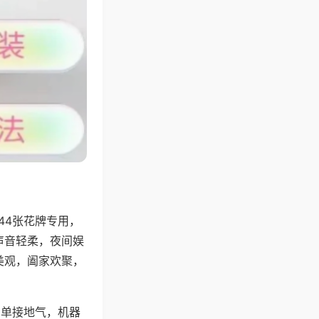
44张花牌专用，
声音轻柔，夜间娱
美观，阖家欢聚，
简单接地气，机器