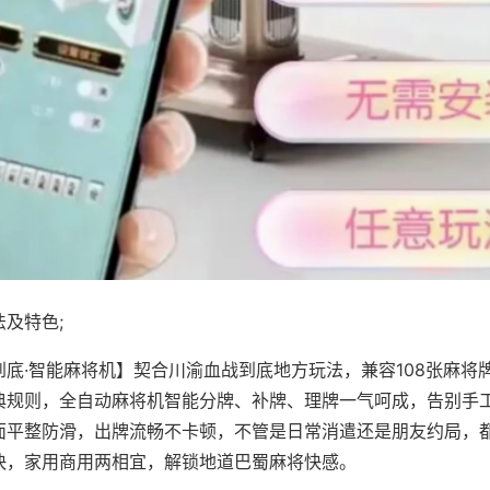
及特色;
到底·智能麻将机】契合川渝血战到底地方玩法，兼容108张麻将
典规则，全自动麻将机智能分牌、补牌、理牌一气呵成，告别手
面平整防滑，出牌流畅不卡顿，不管是日常消遣还是朋友约局，
快，家用商用两相宜，解锁地道巴蜀麻将快感。