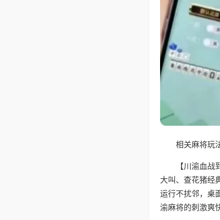
相关麻将玩法
【川渝血战
大叫、查花猪经
运行不扰邻，桌
渝麻将的刺激爽