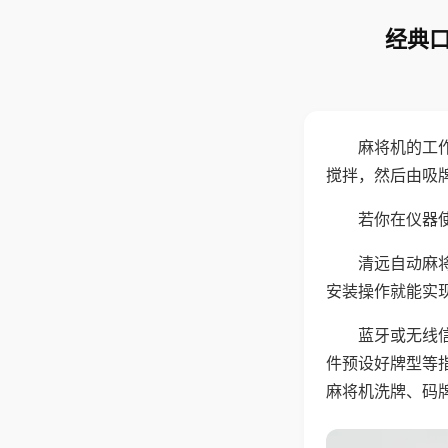
经典口
麻将机的工
搅拌，然后由吸
若你在仪器使
清远自动麻
安装操作就能实
蓝牙或无线
件预设好牌型等
麻将机洗牌、码