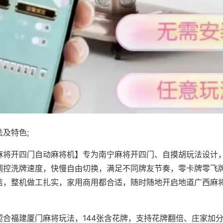
及特色;
麻将开四门自动麻将机】专为南宁麻将开四门、自摸胡玩法设计，
调控洗牌速度，快慢自由切换，满足不同牌友节奏，零卡牌零飞
洁，整机做工扎实，家用商用都合适，随时随地开启地道广西麻
契合福建厦门麻将玩法，144张含花牌，支持花牌翻倍、庄家加