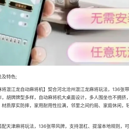
及特色;
麻将混江龙自动麻将机】契合河北沧州混江龙麻将玩法，136张
作，胡牌牌型多样，自动麻将机大桌面设计，多人围坐也不拥挤
，材质厚实防摔，家用耐用性拉满，邻里之间约局、家庭休闲，
适配天津麻将玩法，136张带风牌，支持混杠、提溜本地规则，