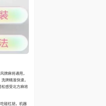
带风牌麻将通用，
，洗牌精准快速，
轻松感受北方麻将
可吃碰杠胡，机器