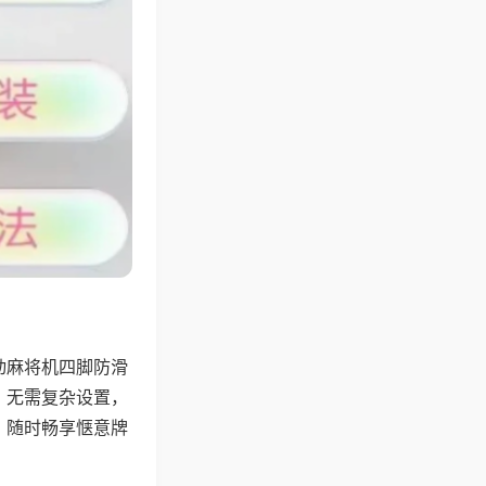
动麻将机四脚防滑
，无需复杂设置，
，随时畅享惬意牌