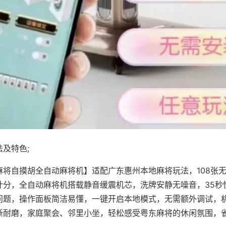
及特色;
麻将自摸胡全自动麻将机】适配广东惠州本地麻将玩法，108张
计分，全自动麻将机搭载静音缓震机芯，洗牌安静无噪音，35秒
问题，操作面板简洁易懂，一键开启本地模式，无需额外调试，
晰耐磨，家庭聚会、邻里小坐，轻松感受粤东麻将的休闲氛围，