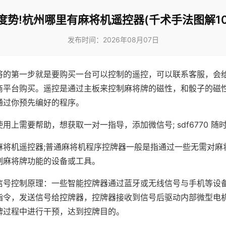
度势!杭州哪里有麻将机遥控器(千术手法图解10
发布时间：2026年08月07日
将的第一步就是要购买一台可以控制的遥控，可以联系客服，会
商平台购买。遥控是通过主板来控制麻将牌的磁性，和骰子的磁
通过你预先编好的程序。
用上需要帮助，想获取一对一指导，添加微信号; sdf6770 随时
麻将机遥控器;普通麻将机程序控牌器一般是指通过一些无需对麻
制麻将牌功能的设备或工具。
信号控制原理：一些智能控牌器通过蓝牙或无线信号与手机等设
指令，发送信号给控牌器，控牌器接收到信号后驱动内部微型电
牌过程中进行干预，达到控牌目的。