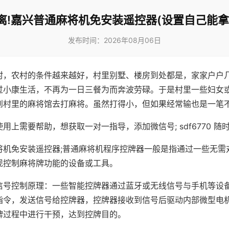
离!嘉兴普通麻将机免安装遥控器(设置自己能拿
发布时间：2026年08月06日
村，农村的条件越来越好，村里别墅、楼房到处都是，家家户户
过小康生活，不再为一日三餐为而奔波劳碌。于是村里一些妇女
到村里的麻将馆去打麻将。虽然打得小，但如果经常输也是一笔
用上需要帮助，想获取一对一指导，添加微信号; sdf6770 随时
将机免安装遥控器;普通麻将机程序控牌器一般是指通过一些无需
现控制麻将牌功能的设备或工具。
信号控制原理：一些智能控牌器通过蓝牙或无线信号与手机等设
指令，发送信号给控牌器，控牌器接收到信号后驱动内部微型电
牌过程中进行干预，达到控牌目的。