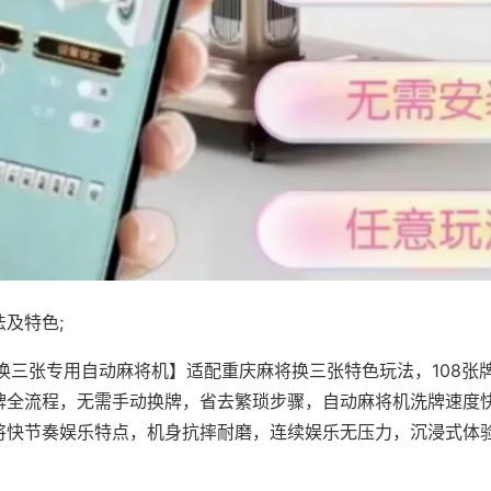
及特色;
·换三张专用自动麻将机】适配重庆麻将换三张特色玩法，108张
牌全流程，无需手动换牌，省去繁琐步骤，自动麻将机洗牌速度
将快节奏娱乐特点，机身抗摔耐磨，连续娱乐无压力，沉浸式体