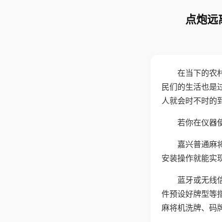
点炮远
在当下的农
民们的生活也是
人就会时不时的
若你在仪器使
嘉兴普通麻
安装操作就能实
蓝牙或无线
件预设好牌型等
麻将机洗牌、码