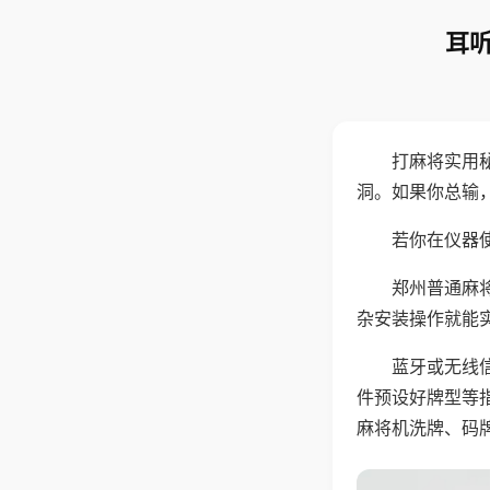
耳听
打麻将实用
洞。如果你总输
若你在仪器使
郑州普通麻
杂安装操作就能
蓝牙或无线
件预设好牌型等
麻将机洗牌、码