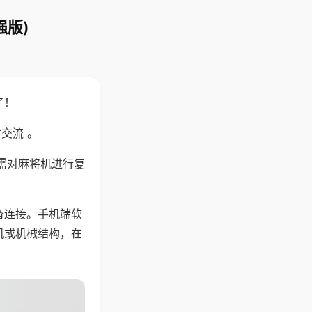
强版)
了！
交流 。
需对麻将机进行复
备连接。手机端软
机或机械结构，在