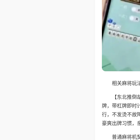
相关麻将玩法
【东北推倒
牌，带杠牌即时
行，不发烫不故
豪爽出牌习惯，
普通麻将机