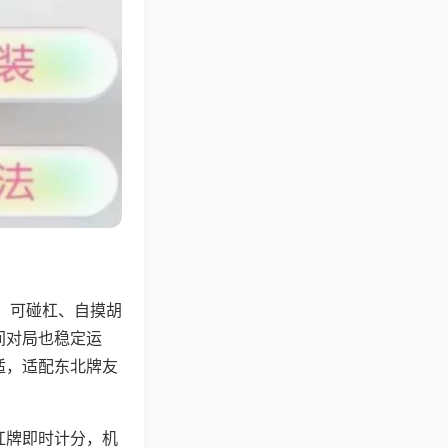
，可碰杠、自摸胡
间对局也稳定运
适，适配东北牌友
杠牌即时计分，机