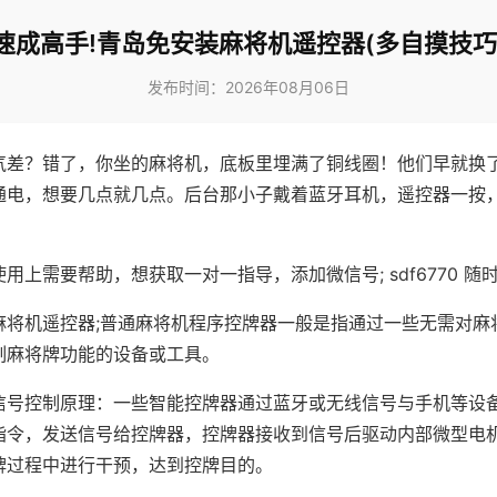
速成高手!青岛免安装麻将机遥控器(多自摸技巧
发布时间：2026年08月06日
气差？错了，你坐的麻将机，底板里埋满了铜线圈！他们早就换
通电，想要几点就几点。后台那小子戴着蓝牙耳机，遥控器一按
用上需要帮助，想获取一对一指导，添加微信号; sdf6770 随时
麻将机遥控器;普通麻将机程序控牌器一般是指通过一些无需对麻
制麻将牌功能的设备或工具。
信号控制原理：一些智能控牌器通过蓝牙或无线信号与手机等设
指令，发送信号给控牌器，控牌器接收到信号后驱动内部微型电
牌过程中进行干预，达到控牌目的。