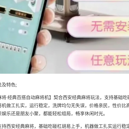
及特色;
麻将·经典百搭自动麻将机】契合西安经典麻将玩法，支持基础吃
将机做工扎实，运行稳定，洗牌均匀无失误，价格亲民，性价比
辈娱乐还是朋友小聚，都能轻松组局，畅享休闲时光。
支持西安经典麻将，基础吃碰杠胡易上手，机器做工扎实运行稳