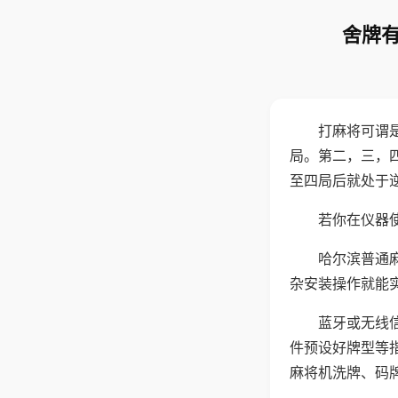
舍牌有
打麻将可谓
局。第二，三，
至四局后就处于
若你在仪器使
哈尔滨普通
杂安装操作就能
蓝牙或无线
件预设好牌型等
麻将机洗牌、码