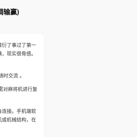
调输赢)
敷衍了事过了第一
满，现实很骨感。
随时交流 。
需对麻将机进行复
备连接。手机端软
机或机械结构，在