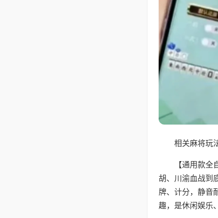
相关麻将玩法
【通用款全
胡、川渝血战到
牌、计分，静音
趣，是休闲娱乐