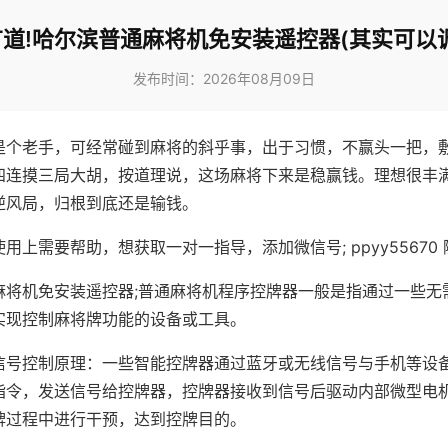
道!哈尔滨普通麻将机免安装遥控器(其实可以
发布时间：2026年08月09日
是个老手，可经常碰到麻将的斜乎事，出于习惯，不赢头一把，
四连摸三局大胡，按道理说，这场麻将下来是稳赢钱。理想很丰
逆风局，归根到底还是输钱。
用上需要帮助，想获取一对一指导，添加微信号; ppyy55670 
麻将机免安装遥控器;普通麻将机程序控牌器一般是指通过一些无
实现控制麻将牌功能的设备或工具。
信号控制原理：一些智能控牌器通过蓝牙或无线信号与手机等设
指令，发送信号给控牌器，控牌器接收到信号后驱动内部微型电
牌过程中进行干预，达到控牌目的。