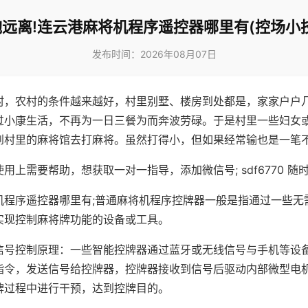
远离!连云港麻将机程序遥控器哪里有(控场小
发布时间：2026年08月07日
村，农村的条件越来越好，村里别墅、楼房到处都是，家家户户
过小康生活，不再为一日三餐为而奔波劳碌。于是村里一些妇女
到村里的麻将馆去打麻将。虽然打得小，但如果经常输也是一笔
用上需要帮助，想获取一对一指导，添加微信号; sdf6770 随时
机程序遥控器哪里有;普通麻将机程序控牌器一般是指通过一些无
实现控制麻将牌功能的设备或工具。
信号控制原理：一些智能控牌器通过蓝牙或无线信号与手机等设
指令，发送信号给控牌器，控牌器接收到信号后驱动内部微型电
牌过程中进行干预，达到控牌目的。