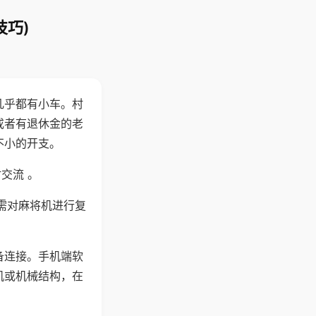
技巧)
几乎都有小车。村
或者有退休金的老
不小的开支。
交流 。
需对麻将机进行复
备连接。手机端软
机或机械结构，在